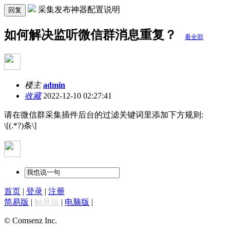
采集发布神器配置说明
回复
如何解决监听微信群消息重复？
看全部
楼主
admin
收藏
2022-12-10 02:27:41
请在微信群采集插件后台的过滤关键词里添加下方规则:
\[(.*?)条\]
首页
|
登录
|
注册
简易版
|
触屏版
|
电脑版
|
© Comsenz Inc.