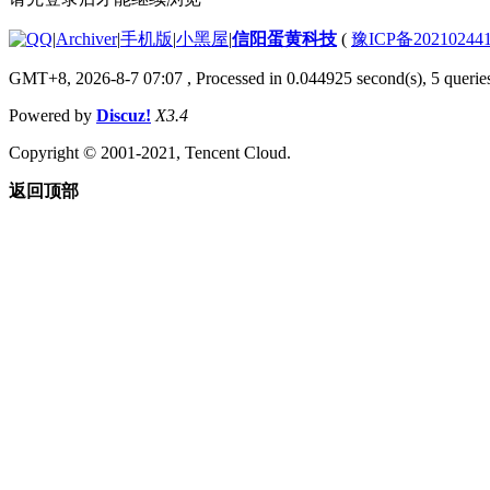
|
Archiver
|
手机版
|
小黑屋
|
信阳蛋黄科技
(
豫ICP备20210244
GMT+8, 2026-8-7 07:07
, Processed in 0.044925 second(s), 5 queries
Powered by
Discuz!
X3.4
Copyright © 2001-2021, Tencent Cloud.
返回顶部