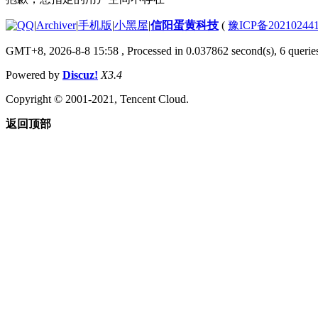
|
Archiver
|
手机版
|
小黑屋
|
信阳蛋黄科技
(
豫ICP备20210244
GMT+8, 2026-8-8 15:58
, Processed in 0.037862 second(s), 6 queries
Powered by
Discuz!
X3.4
Copyright © 2001-2021, Tencent Cloud.
返回顶部