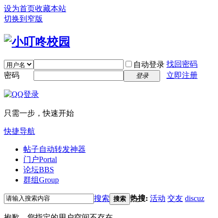
设为首页
收藏本站
切换到窄版
找回密码
自动登录
密码
立即注册
登录
只需一步，快速开始
快捷导航
帖子自动转发神器
门户
Portal
论坛
BBS
群组
Group
搜索
热搜:
活动
交友
discuz
搜索
抱歉，您指定的用户空间不存在