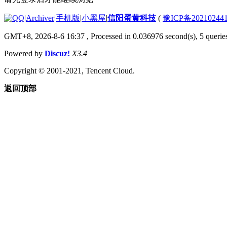
|
Archiver
|
手机版
|
小黑屋
|
信阳蛋黄科技
(
豫ICP备20210244
GMT+8, 2026-8-6 16:37
, Processed in 0.036976 second(s), 5 queries
Powered by
Discuz!
X3.4
Copyright © 2001-2021, Tencent Cloud.
返回顶部