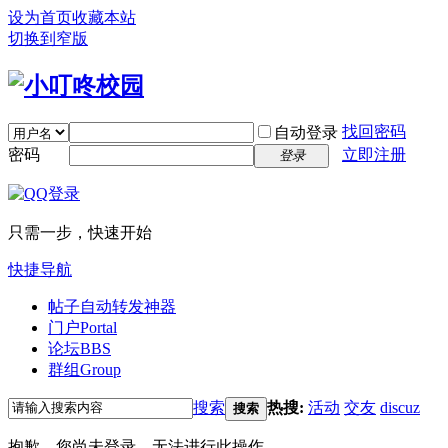
设为首页
收藏本站
切换到窄版
找回密码
自动登录
密码
立即注册
登录
只需一步，快速开始
快捷导航
帖子自动转发神器
门户
Portal
论坛
BBS
群组
Group
搜索
热搜:
活动
交友
discuz
搜索
抱歉，您尚未登录，无法进行此操作