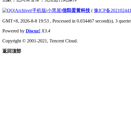
|
Archiver
|
手机版
|
小黑屋
|
信阳蛋黄科技
(
豫ICP备20210244
GMT+8, 2026-8-8 19:53
, Processed in 0.034467 second(s), 3 queries
Powered by
Discuz!
X3.4
Copyright © 2001-2021, Tencent Cloud.
返回顶部